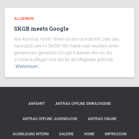
ALLGEMEIN
SKGB meets Google
Wer kennt es nicht?, Wann ist die nächste MV, oder das
nächste Event im SKGB? Wir haben seit neustem einen
gemeinsam genutzten Google Kalender den wir als
Vorstand pflegen und den Ihr als Mitglieder jederzeit
Weiterlesen…
ANFAHRT
ANTRAG OFFLINE ERWACHSENE
ANTRAG OFFLINE JUGENDLICHE
ANTRAG ONLINE
AUSBILDUNG INTERN
GALERIE
HOME
IMPRESSUM