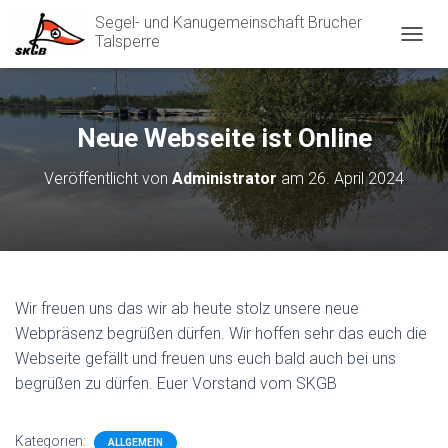
Segel- und Kanugemeinschaft Brucher
Talsperre
N
A
V
I
G
Neue Webseite ist Online
A
T
Veröffentlicht von
Administrator
am
26. April 2024
I
O
N
U
M
S
C
Wir freuen uns das wir ab heute stolz unsere neue
H
Webpräsenz begrüßen dürfen. Wir hoffen sehr das euch die
A
L
Webseite gefällt und freuen uns euch bald auch bei uns
T
begrüßen zu dürfen. Euer Vorstand vom SKGB
E
N
Kategorien:
ALLGEMEIN